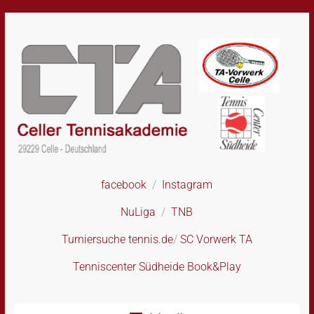
Skip
to
content
facebook
/
Instagram
CTA
–
NuLiga
/
TNB
Celler
Tennisakademie
Turniersuche tennis.de
/
SC Vorwerk TA
Tenniscenter Südheide Book&Play