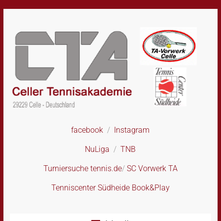
Skip
to
content
facebook
/
Instagram
CTA
–
NuLiga
/
TNB
Celler
Tennisakademie
Turniersuche tennis.de
/
SC Vorwerk TA
Tenniscenter Südheide Book&Play