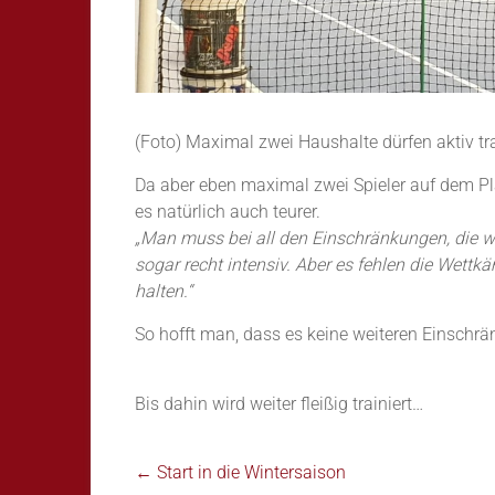
(Foto) Maximal zwei Haushalte dürfen aktiv tra
Da aber eben maximal zwei Spieler auf dem Plat
es natürlich auch teurer.
„Man muss bei all den Einschränkungen, die wi
sogar recht intensiv. Aber es fehlen die Wettk
halten.“
So hofft man, dass es keine weiteren Einschr
Bis dahin wird weiter fleißig trainiert…
←
Start in die Wintersaison