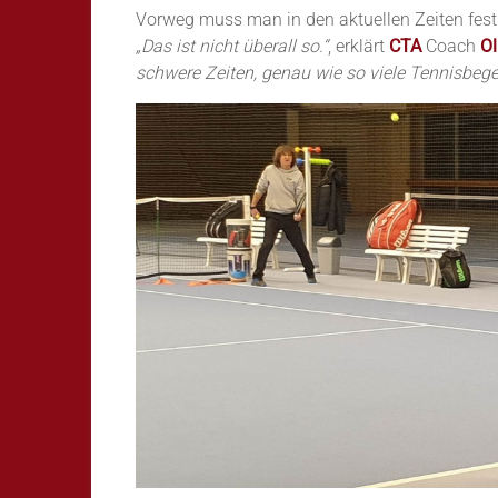
Vorweg muss man in den aktuellen Zeiten festh
„Das ist nicht überall so.“
, erklärt
CTA
Coach
Ol
schwere Zeiten, genau wie so viele Tennisbegei