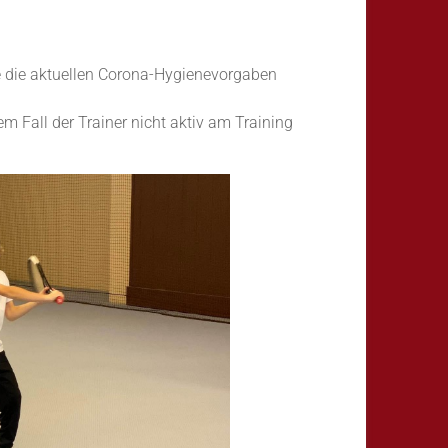
e die aktuellen Corona-Hygienevorgaben
em Fall der Trainer nicht aktiv am Training