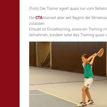
(Foto) Der Trainer agiert quasi nur vom Seiten
Die
CTA
trainiert aber seit Beginn der Winter
zulassen.
Erlaubt ist Einzeltraining, sowie ein Training 
teilnehmen, sondern leitet das Training quasi