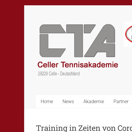
Skip
to
content
CTA
–
Celler
Tennisakademie
Home
News
Akademie
Partner
Training in Zeiten von Co