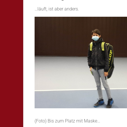
…läuft, ist aber anders.
(Foto) Bis zum Platz mit Maske…