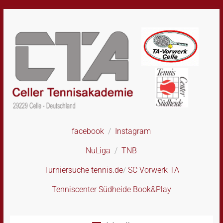
Skip
to
content
facebook
/
Instagram
CTA
–
NuLiga
/
TNB
Celler
Tennisakademie
Turniersuche tennis.de
/
SC Vorwerk TA
Tenniscenter Südheide Book&Play