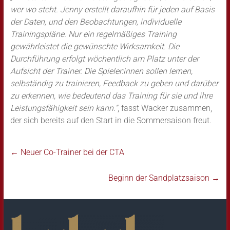
wer wo steht. Jenny erstellt daraufhin für jeden auf Basis
der Daten, und den Beobachtungen, individuelle
Trainingspläne. Nur ein regelmäßiges Training
gewährleistet die gewünschte Wirksamkeit. Die
Durchführung erfolgt wöchentlich am Platz unter der
Aufsicht der Trainer. Die Spieler:innen sollen lernen,
selbständig zu trainieren, Feedback zu geben und darüber
zu erkennen, wie bedeutend das Training für sie und ihre
Leistungsfähigkeit sein kann.“
, fasst Wacker zusammen,
der sich bereits auf den Start in die Sommersaison freut.
←
Neuer Co-Trainer bei der CTA
Beginn der Sandplatzsaison
→