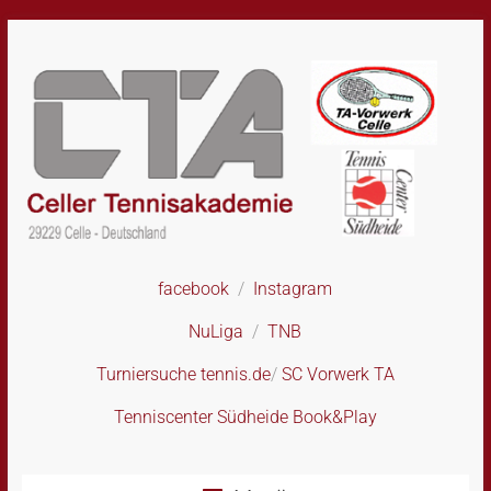
Skip
to
content
facebook
/
Instagram
CTA
–
NuLiga
/
TNB
Celler
Tennisakademie
Turniersuche tennis.de
/
SC Vorwerk TA
Tenniscenter Südheide Book&Play