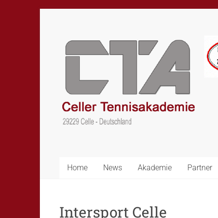
Skip
to
content
CTA
–
Celler
Tennisakademie
Home
News
Akademie
Partner
Intersport Celle