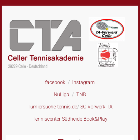
Skip
to
content
facebook
/
Instagram
CTA
–
NuLiga
/
TNB
Celler
Tennisakademie
Turniersuche tennis.de
/
SC Vorwerk TA
Tenniscenter Südheide Book&Play