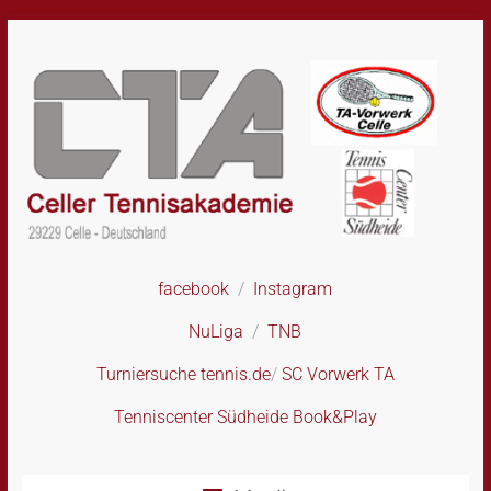
Skip
to
content
facebook
/
Instagram
CTA
–
NuLiga
/
TNB
Celler
Tennisakademie
Turniersuche tennis.de
/
SC Vorwerk TA
Tenniscenter Südheide Book&Play