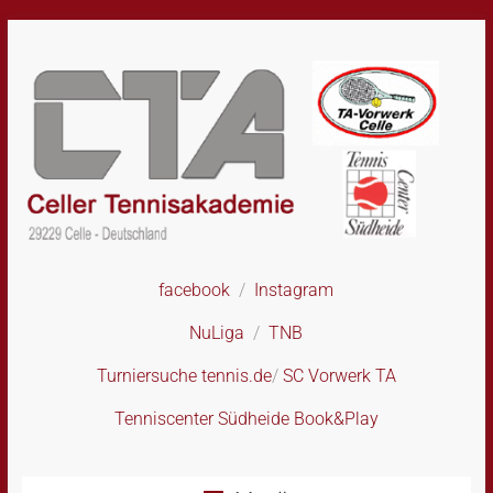
Skip
to
content
facebook
/
Instagram
CTA
–
NuLiga
/
TNB
Celler
Tennisakademie
Turniersuche tennis.de
/
SC Vorwerk TA
Tenniscenter Südheide Book&Play