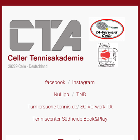
Skip
to
content
facebook
/
Instagram
CTA
–
NuLiga
/
TNB
Celler
Tennisakademie
Turniersuche tennis.de
/
SC Vorwerk TA
Tenniscenter Südheide Book&Play