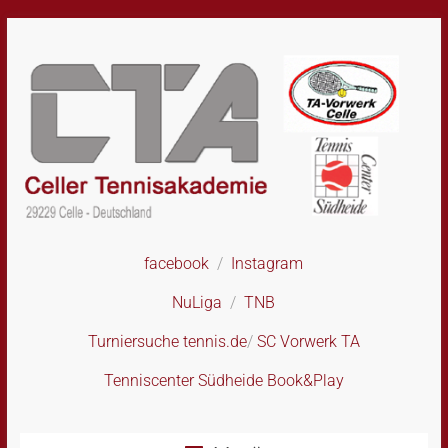
Skip
to
content
facebook
/
Instagram
CTA
–
NuLiga
/
TNB
Celler
Tennisakademie
Turniersuche tennis.de
/
SC Vorwerk TA
Tenniscenter Südheide Book&Play