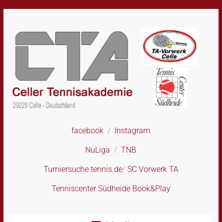
Skip
to
content
facebook
/
Instagram
CTA
–
NuLiga
/
TNB
Celler
Tennisakademie
Turniersuche tennis.de
/
SC Vorwerk TA
Tenniscenter Südheide Book&Play