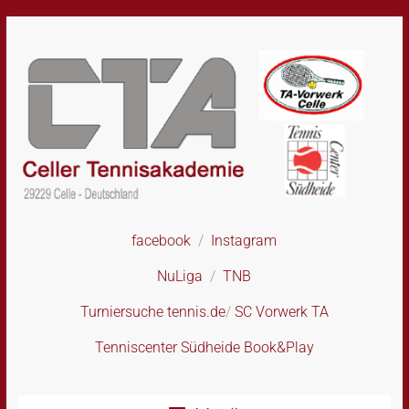
Skip
to
content
facebook
/
Instagram
CTA
–
NuLiga
/
TNB
Celler
Tennisakademie
Turniersuche tennis.de
/
SC Vorwerk TA
Tenniscenter Südheide Book&Play