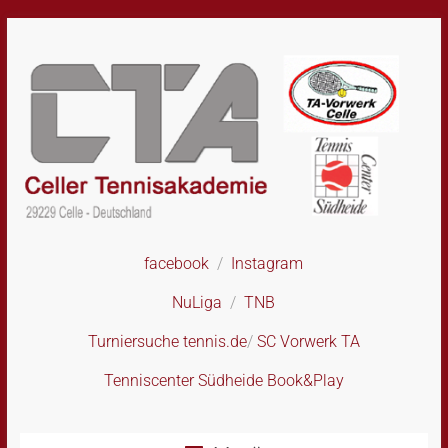
Skip
to
content
facebook
/
Instagram
CTA
–
NuLiga
/
TNB
Celler
Tennisakademie
Turniersuche tennis.de
/
SC Vorwerk TA
Tenniscenter Südheide Book&Play