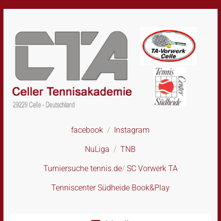
Skip
to
content
facebook
/
Instagram
CTA
–
NuLiga
/
TNB
Celler
Tennisakademie
Turniersuche tennis.de
/
SC Vorwerk TA
Tenniscenter Südheide Book&Play